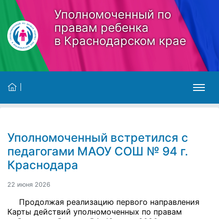
Skip to main content
Уполномоченный по
правам ребенка
в Краснодарском крае
Уполномоченный встретился с
педагогами МАОУ СОШ № 94 г.
Краснодара
22 июня 2026
Продолжая реализацию первого направления
Карты действий уполномоченных по правам