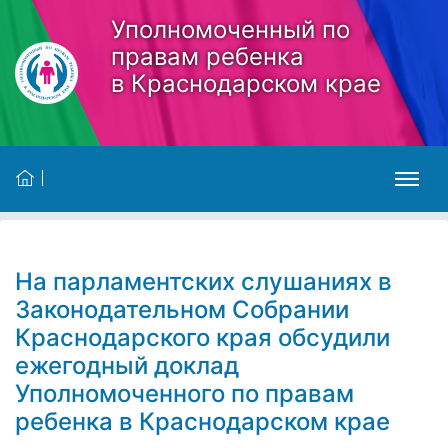
Skip to main content
Уполномоченный по
правам ребенка
в Краснодарском крае
На парламентских слушаниях в
Законодательном Собрании
Краснодарского края обсудили
ежегодный доклад
Уполномоченного по правам
ребенка в Краснодарском крае